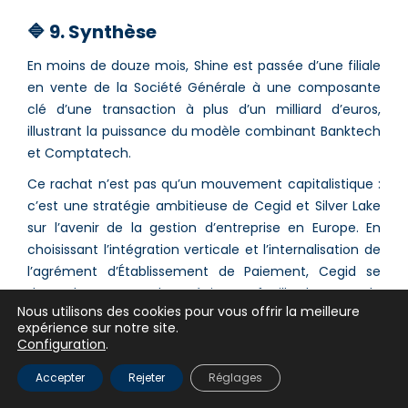
🔷 9. Synthèse
En moins de douze mois, Shine est passée d’une filiale
en vente de la Société Générale à une composante
clé d’une transaction à plus d’un milliard d’euros,
illustrant la puissance du modèle combinant Banktech
et Comptatech.
Ce rachat n’est pas qu’un mouvement capitalistique :
c’est une stratégie ambitieuse de Cegid et Silver Lake
sur l’avenir de la gestion d’entreprise en Europe. En
choisissant l’intégration verticale et l’internalisation de
l’agrément d’Établissement de Paiement, Cegid se
donne les moyens de maîtriser sa feuille de route, de
Nous utilisons des cookies pour vous offrir la meilleure
sécuriser la conformité de bout en bout et de capter
expérience sur notre site.
la valeur sur l’ensemble du flux financier.
Configuration
.
Pour les TPE/PME
: la promesse d’une
Accepter
Rejeter
Réglages
simplification extrême, de la réduction de