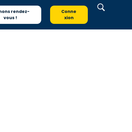
nons rendez-
Conne
vous !
xion