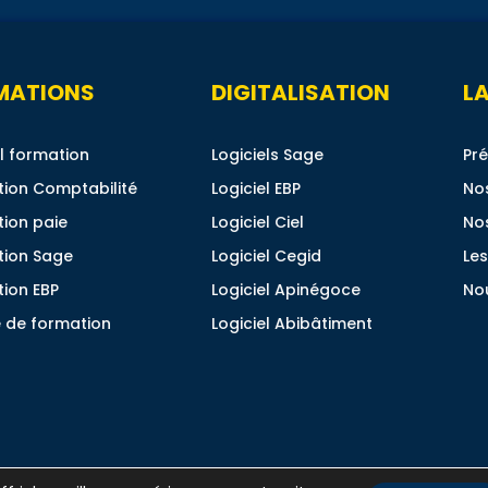
MATIONS
DIGITALISATION
LA
l formation
Logiciels Sage
Pré
ion Comptabilité
Logiciel EBP
No
ion paie
Logiciel Ciel
No
tion Sage
Logiciel Cegid
Les
ion EBP
Logiciel Apinégoce
No
 de formation
Logiciel Abibâtiment