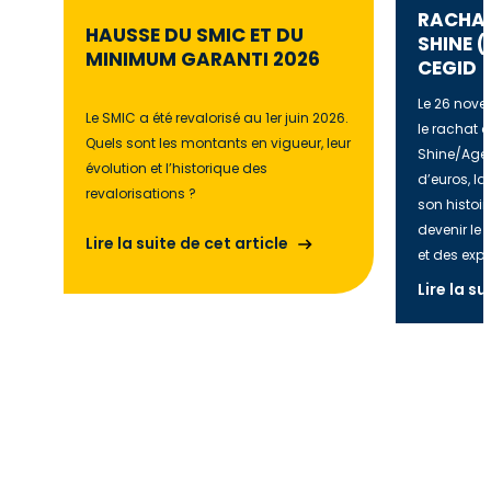
RACHAT
HAUSSE DU SMIC ET DU
SHINE 
MINIMUM GARANTI 2026
CEGID
Le 26 nove
Le SMIC a été revalorisé au 1er juin 2026.
le rachat d
Quels sont les montants en vigueur, leur
Shine/Ager
évolution et l’historique des
d’euros, la
revalorisations ?
son histoir
devenir le 
Lire la suite de cet article
et des exp
Lire la su