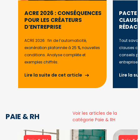
ACRE 2026 : CONSÉQUENCES
PACTE 
POUR LES CRÉATEURS
CLAUSES
D’ENTREPRISE
RÉDAC
ACRE 2026 : fin de l’automaticité,
Tout savoir
exonération plafonnée à 25 %, nouvelles
clauses clé
conditions. Analyse complète et
conseils pr
exemples chiffrés.
entreprise 
Lire la suite de cet article
Lire la su
Voir les articles de la
PAIE & RH
catégorie Paie & RH