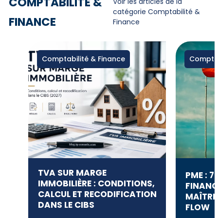
COMPTABILITÉ &
Voir les articles de la
catégorie Comptabilité &
FINANCE
Finance
Comptabilité & Finance
Comptab
TVA SUR MARGE
PME : 7
IMMOBILIÈRE : CONDITIONS,
FINANC
CALCUL ET RECODIFICATION
MAÎTRI
DANS LE CIBS
FLOW