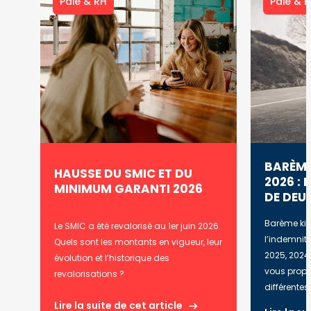
Paie & RH
Paie & 
BARÈME
HAUSSE DU SMIC ET DU
2026 : 
MINIMUM GARANTI 2026
DE DEU
Barème kil
Le SMIC a été revalorisé au 1er juin 2026.
l’indemnité
Quels sont les montants en vigueur, leur
2025, 2024,
évolution et l’historique des
vous propo
revalorisations ?
différentes 
Lire la suite de cet article