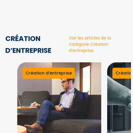
CRÉATION
Voir les articles de la
catégorie Création
D’ENTREPRISE
d’entreprise
Création d’entreprise
Création