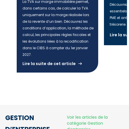
La TVA sur marge immobilière permet,
Découvrez l
dans certains cas, de calculer la TVA
essentiels 
uniquement sur la marge réalisée lors
PME et anti
de la revente d’un bien. Découvrez les
trésorerie.
conditions d’application, la méthode de
Lire la su
calcul, les principales règles fiscales et
les évolutions liées à la recodification
dans le CIBS à compter du 1er janvier
2027.
Lire la suite de cet article
GESTION
Voir les articles de la
catégorie Gestion