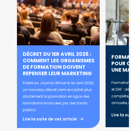
DÉCRET DU 1ER AVRIL 2026 :
FORMAT
COMMENT LES ORGANISMES
POUR C
DE FORMATION DOIVENT
UNE MA
REPENSER LEUR MARKETING
Formation
Publié au Journal officiel le 1er avril 2026,
et DAF : dé
un nouveau décret vient encadrer plus
complète, d
strictement la promotion en ligne des
annuelle, e
formations financées par des fonds
publics.
Lire la su
Lire la suite de cet article