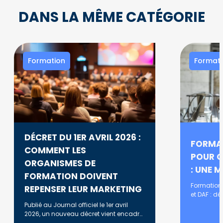
DANS LA MÊME CATÉGORIE
Formation
Formati
DÉCRET DU 1ER AVRIL 2026 :
FORMA
COMMENT LES
POUR C
ORGANISMES DE
: UNE M
FORMATION DOIVENT
Formation
REPENSER LEUR MARKETING
et DAF : d
complète, d
Publié au Journal officiel le 1er avril
annuelle, e
2026, un nouveau décret vient encadrer
plus strictement la promotion en ligne