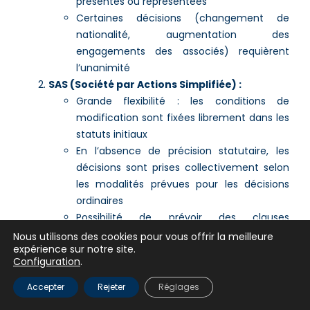
présentes ou représentées
Certaines décisions (changement de
nationalité, augmentation des
engagements des associés) requièrent
l’unanimité
SAS (Société par Actions Simplifiée) :
Grande flexibilité : les conditions de
modification sont fixées librement dans les
statuts initiaux
En l’absence de précision statutaire, les
décisions sont prises collectivement selon
les modalités prévues pour les décisions
ordinaires
Possibilité de prévoir des clauses
d’unanimité pour certaines décisions
Nous utilisons des cookies pour vous offrir la meilleure
expérience sur notre site.
importantes
Configuration
.
SA (Société Anonyme) :
Décision prise en Assemblée Générale
Accepter
Rejeter
Réglages
Extraordinaire (AGE)