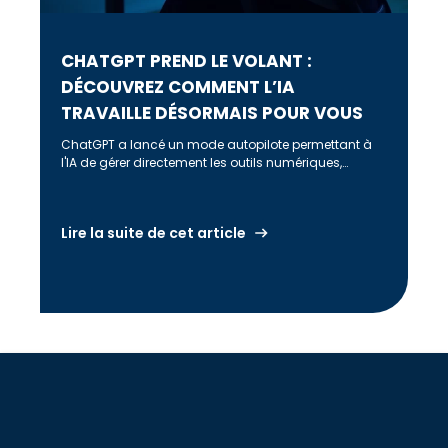
CHATGPT PREND LE VOLANT :
DÉCOUVREZ COMMENT L’IA
TRAVAILLE DÉSORMAIS POUR VOUS
ChatGPT a lancé un mode autopilote permettant à
l'IA de gérer directement les outils numériques,
automatisant des tâches telles que la gestion des
emails et la manipulation de documents, tout en
posant des défis en matière de sécurité et
Lire la suite de cet article
d'interopérabilité.