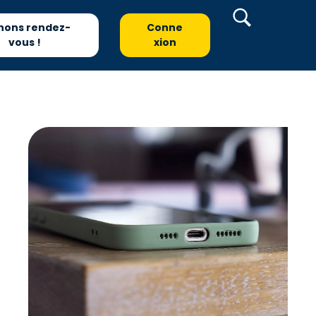
nons rendez-
Conne
vous !
xion