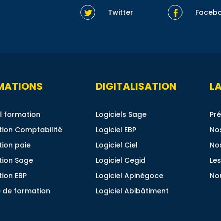
Twitter
Faceb
MATIONS
DIGITALISATION
LA
l formation
Logiciels Sage
Pré
ion Comptabilité
Logiciel EBP
No
ion paie
Logiciel Ciel
No
tion Sage
Logiciel Cegid
Les
ion EBP
Logiciel Apinégoce
No
 de formation
Logiciel Abibâtiment