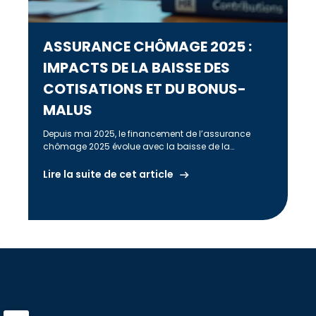
ASSURANCE CHÔMAGE 2025 :
IMPACTS DE LA BAISSE DES
COTISATIONS ET DU BONUS-
MALUS
Depuis mai 2025, le financement de l’assurance
chômage 2025 évolue avec la baisse de la
contribution patronale et l’adaptation du dispositif
bonus-malus pour réduire le coût du travail et
Lire la suite de cet article
renforcer la compétitivité.