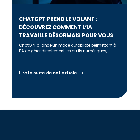
CHATGPT PREND LE VOLANT :
DÉCOUVREZ COMMENT L’IA
TRAVAILLE DÉSORMAIS POUR VOUS
ChatGPT a lancé un mode autopilote permettant à
l'IA de gérer directement les outils numériques,
automatisant des tâches telles que la gestion des
emails et la manipulation de documents, tout en
posant des défis en matière de sécurité et
Lire la suite de cet article
d'interopérabilité.