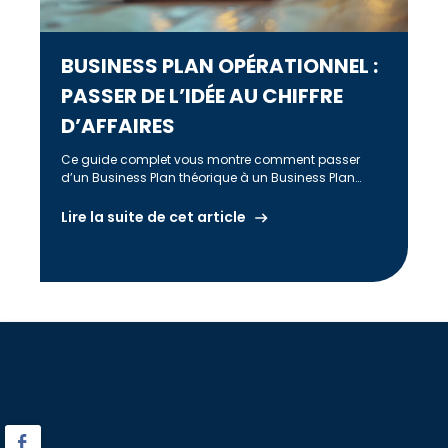
BUSINESS PLAN OPÉRATIONNEL :
PASSER DE L’IDÉE AU CHIFFRE
D’AFFAIRES
Ce guide complet vous montre comment passer
d’un Business Plan théorique à un Business Plan
Opérationnel, centré sur la validation terrain, le
prévisionnel de trésorerie, le BFR, les KPI et une
Lire la suite de cet article
roadmap 0–12 mois claire. Idéal pour les
entrepreneurs, TPE et PME qui veulent convaincre leurs
financeurs tout en pilotant concrètement leur
croissance.