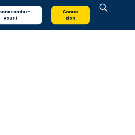
nons rendez-
Conne
vous !
xion