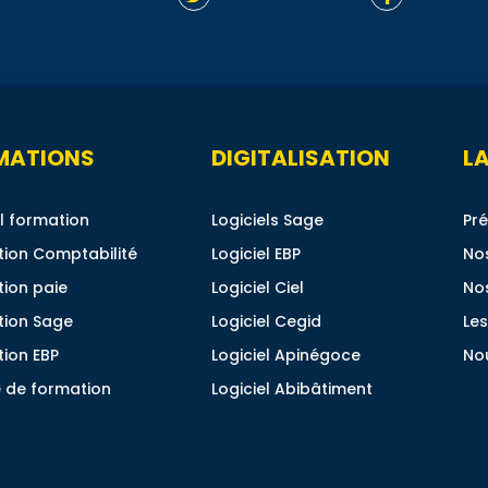
MATIONS
DIGITALISATION
LA
l formation
Logiciels Sage
Pré
ion Comptabilité
Logiciel EBP
No
ion paie
Logiciel Ciel
No
tion Sage
Logiciel Cegid
Les
ion EBP
Logiciel Apinégoce
No
 de formation
Logiciel Abibâtiment