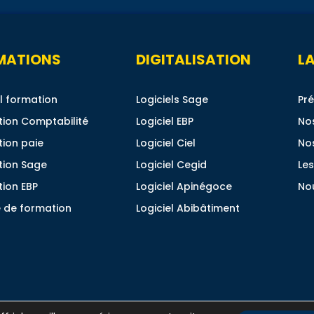
MATIONS
DIGITALISATION
LA
l formation
Logiciels Sage
Pré
ion Comptabilité
Logiciel EBP
No
ion paie
Logiciel Ciel
No
tion Sage
Logiciel Cegid
Les
ion EBP
Logiciel Apinégoce
No
 de formation
Logiciel Abibâtiment