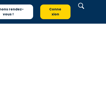
nons rendez-
Conne
vous !
xion