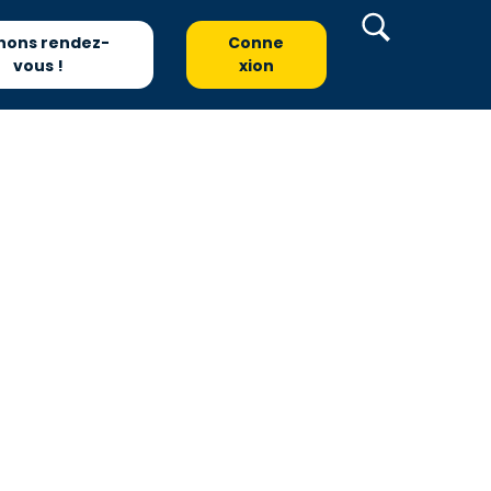
nons rendez-
Conne
vous !
xion