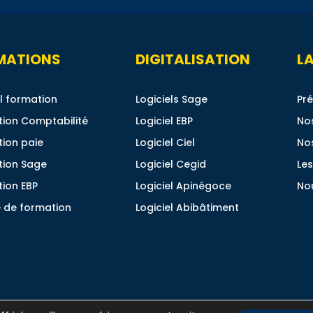
MATIONS
DIGITALISATION
LA
l formation
Logiciels Sage
Pré
ion Comptabilité
Logiciel EBP
No
ion paie
Logiciel Ciel
No
tion Sage
Logiciel Cegid
Les
ion EBP
Logiciel Apinégoce
No
 de formation
Logiciel Abibâtiment