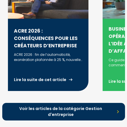
BUSINE
ACRE 2026 :
OPÉRAT
CONSÉQUENCES POUR LES
L’IDÉE 
CRÉATEURS D’ENTREPRISE
D’AFFA
ACRE 2026 : fin de l’automaticité,
exonération plafonnée à 25 %, nouvelles
Ce guide 
conditions. Analyse complète et
comment p
exemples chiffrés.
théorique 
Opérationne
Lire la suite de cet article
terrain, le 
Lire la s
BFR, les K
claire. Idé
et PME qui
financeurs
concrèteme
Voir les articles de la catégorie Gestion
d'entreprise