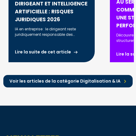
AU SERV
DIRIGEANT ET INTELLIGENCE
COMME
ARTIFICIELLE : RISQUES
UNE ST
JURIDIQUES 2026
PERFO
IA en entreprise : le dirigeant reste
juridiquement responsable des
Découvrez
décisions prises. RGPD, AI Act, biais
structurer
algorithmiques : ce que vous devez
automatise
savoir en 2026.
optimiser l
Lire la suite de cet article
Lire la s
renforcer l
Voir les articles de la catégorie Digitalisation & IA