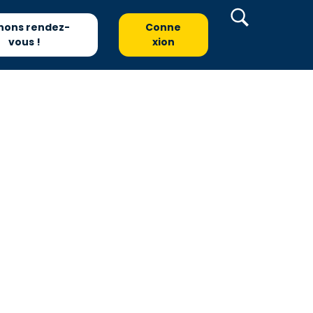
nons rendez-
Conne
vous !
xion