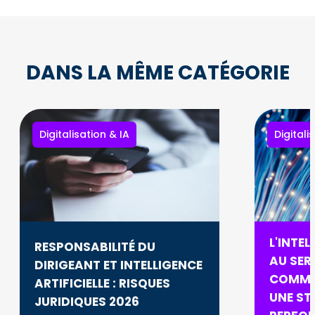
DANS LA MÊME CATÉGORIE
Digitalisation & IA
Digitali
L'INTEL
RESPONSABILITÉ DU
AU SERV
DIRIGEANT ET INTELLIGENCE
COMME
ARTIFICIELLE : RISQUES
UNE ST
JURIDIQUES 2026