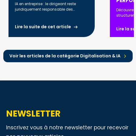
PERFO
IA en entreprise : le dirigeant reste
juridiquement responsable des
Découvrez
décisions prises. RGPD, AI Act, biais
structurer
algorithmiques : ce que vous devez
automatise
savoir en 2026.
optimiser l
Lire la suite de cet article
Lire la s
renforcer l
Voir les articles de la catégorie Digitalisation & IA
NEWSLETTER
Inscrivez vous à notre newsletter pour recevoir