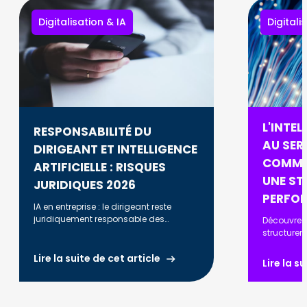
Digitalisation & IA
Digitali
L'INTEL
RESPONSABILITÉ DU
AU SERV
DIRIGEANT ET INTELLIGENCE
COMME
ARTIFICIELLE : RISQUES
UNE ST
JURIDIQUES 2026
PERFO
IA en entreprise : le dirigeant reste
juridiquement responsable des
Découvrez
décisions prises. RGPD, AI Act, biais
structurer
algorithmiques : ce que vous devez
automatise
savoir en 2026.
optimiser l
Lire la suite de cet article
Lire la s
renforcer l