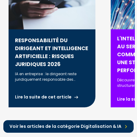
L'INTEL
RESPONSABILITÉ DU
AU SERV
DIRIGEANT ET INTELLIGENCE
COMME
ARTIFICIELLE : RISQUES
UNE ST
JURIDIQUES 2026
PERFO
IA en entreprise : le dirigeant reste
juridiquement responsable des
Découvrez
décisions prises. RGPD, AI Act, biais
structurer
algorithmiques : ce que vous devez
automatise
savoir en 2026.
optimiser l
Lire la suite de cet article
Lire la s
renforcer l
Voir les articles de la catégorie Digitalisation & IA