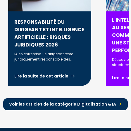
L'INTEL
RESPONSABILITÉ DU
AU SERV
DIRIGEANT ET INTELLIGENCE
COMME
ARTIFICIELLE : RISQUES
UNE ST
JURIDIQUES 2026
PERFO
IA en entreprise : le dirigeant reste
juridiquement responsable des
Découvrez
décisions prises. RGPD, AI Act, biais
structurer
algorithmiques : ce que vous devez
automatise
savoir en 2026.
optimiser l
Lire la suite de cet article
Lire la s
renforcer l
Voir les articles de la catégorie Digitalisation & IA