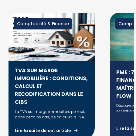
Comptabilité & Finance
Comptab
TVA SUR MARGE
PME : 
IMMOBILIÈRE : CONDITIONS,
FINANC
CALCUL ET
MAÎTRI
RECODIFICATION DANS LE
FLOW
CIBS
Découvrez 
essentiels 
La TVA sur marge immobilière permet,
PME et anti
dans certains cas, de calculer la TVA
trésorerie.
uniquement sur la marge réalisée lors
de la revente d'un bien. Découvrez les
Lire la s
Lire la suite de cet article
conditions d'application, la méthode