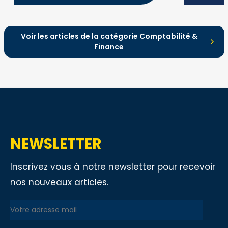
de calcul, les principales règles fiscales
et les évolutions liées à la
recodification dans le CIBS à compter
du 1er janvier 2027.
Voir les articles de la catégorie Comptabilité &
Finance
NEWSLETTER
Inscrivez vous à notre newsletter pour recevoir
nos nouveaux articles.