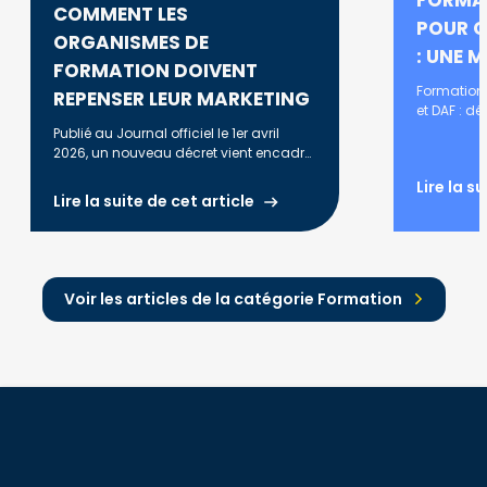
FORMA
COMMENT LES
POUR C
ORGANISMES DE
: UNE M
FORMATION DOIVENT
Formation
REPENSER LEUR MARKETING
et DAF : d
complète, d
Publié au Journal officiel le 1er avril
annuelle, e
2026, un nouveau décret vient encadrer
plus strictement la promotion en ligne
Lire la s
des formations financées par des
Lire la suite de cet article
fonds publics.
Voir les articles de la catégorie Formation