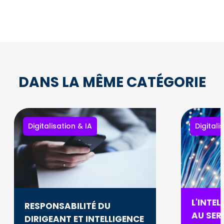
DANS LA MÊME CATÉGORIE
Digitalisation & IA
Digitali
L'INTEL
RESPONSABILITÉ DU
AU SERV
DIRIGEANT ET INTELLIGENCE