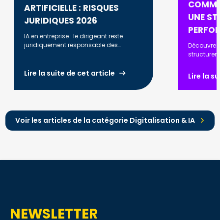
COMME
ARTIFICIELLE : RISQUES
UNE ST
JURIDIQUES 2026
PERFO
IA en entreprise : le dirigeant reste
juridiquement responsable des
Découvrez
décisions prises. RGPD, AI Act, biais
structurer
algorithmiques : ce que vous devez
automatise
savoir en 2026.
optimiser l
Lire la suite de cet article
Lire la s
renforcer l
Voir les articles de la catégorie Digitalisation & IA
NEWSLETTER