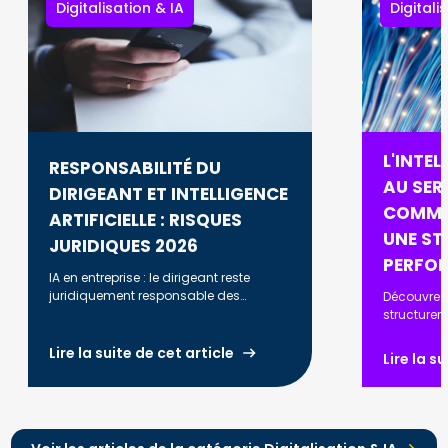
Digitalisation & IA
Digitali
L'INTEL
RESPONSABILITÉ DU
AU SERV
DIRIGEANT ET INTELLIGENCE
COMME
ARTIFICIELLE : RISQUES
UNE ST
JURIDIQUES 2026
PERFO
IA en entreprise : le dirigeant reste
juridiquement responsable des
Découvrez
décisions prises. RGPD, AI Act, biais
structurer
algorithmiques : ce que vous devez
automatise
savoir en 2026.
optimiser l
Lire la suite de cet article
Lire la s
renforcer l