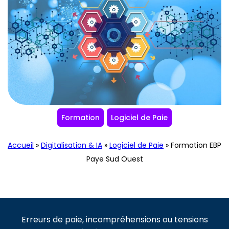
Formation
Logiciel de Paie
Accueil
»
Digitalisation & IA
»
Logiciel de Paie
»
Formation EBP
Paye Sud Ouest
Erreurs de paie, incompréhensions ou tensions