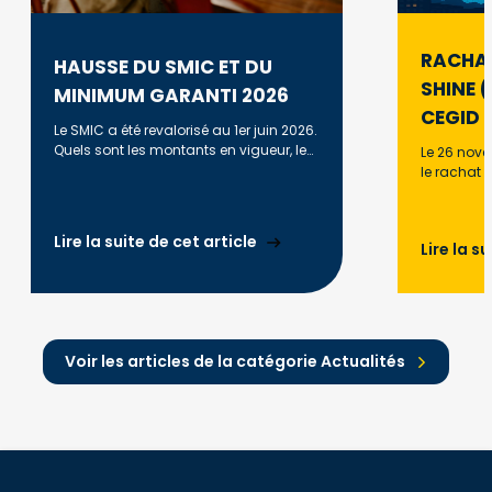
RACHAT
HAUSSE DU SMIC ET DU
SHINE 
MINIMUM GARANTI 2026
CEGID
Le SMIC a été revalorisé au 1er juin 2026.
Quels sont les montants en vigueur, leur
Le 26 nov
évolution et l'historique des
le rachat 
revalorisations ?
Shine/Ager
d’euros, l
son histoi
Lire la suite de cet article
Lire la s
devenir le 
TPE/PME et
Voir les articles de la catégorie Actualités