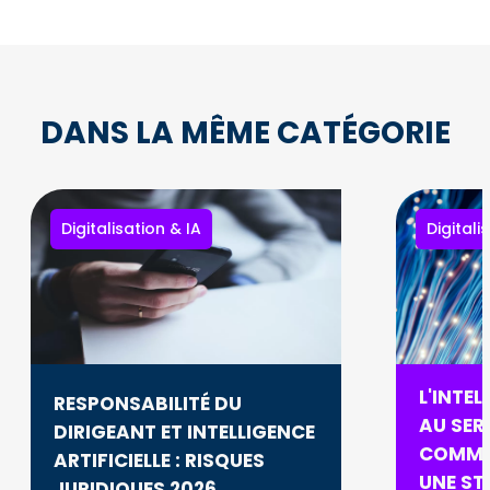
DANS LA MÊME CATÉGORIE
Digitalisation & IA
Digitali
L'INTEL
RESPONSABILITÉ DU
AU SERV
DIRIGEANT ET INTELLIGENCE
COMME
ARTIFICIELLE : RISQUES
UNE ST
JURIDIQUES 2026