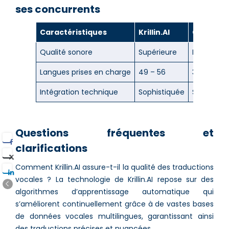
ses concurrents
Caractéristiques
Krillin.AI
Concurre
Qualité sonore
Supérieure
Bonne
Langues prises en charge
49 – 56
35
Intégration technique
Sophistiquée
Standard
Questions fréquentes et
clarifications
Comment Krillin.AI assure-t-il la qualité des traductions
vocales ? La technologie de Krillin.AI repose sur des
algorithmes d’apprentissage automatique qui
s’améliorent continuellement grâce à de vastes bases
de données vocales multilingues, garantissant ainsi
des traductions précises et nuancées.