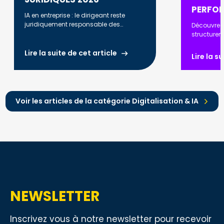
PERFO
IA en entreprise : le dirigeant reste
juridiquement responsable des
Découvrez
décisions prises. RGPD, AI Act, biais
structurer
algorithmiques : ce que vous devez
automatise
savoir en 2026.
optimiser l
Lire la suite de cet article
Lire la s
renforcer l
Voir les articles de la catégorie Digitalisation & IA
NEWSLETTER
Inscrivez vous à notre newsletter pour recevoir