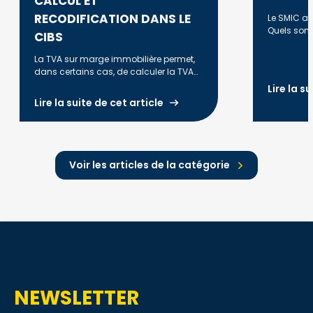
CALCUL ET
RECODIFICATION DANS LE
Le SMIC a é
Quels sont
CIBS
évolution e
revalorisat
La TVA sur marge immobilière permet,
dans certains cas, de calculer la TVA
uniquement sur la marge réalisée lors
Lire la s
de la revente d'un bien. Découvrez les
Lire la suite de cet article
conditions d'application, la méthode
de calcul, les principales règles fiscales
et les évolutions liées à la
recodification dans le CIBS à compter
du 1er janvier 2027.
Voir les articles de la catégorie
NEWSLETTER