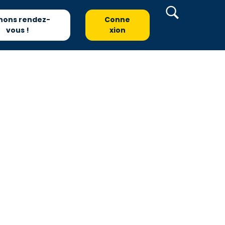
nons rendez-
Conne
vous !
xion