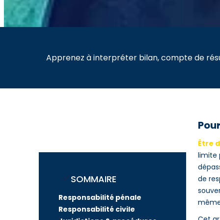
Apprenez à interpréter bilan, compte de résu
Pour
Être 
limite
dépass
SOMMAIRE
de res
souven
Responsabilité pénale
même d
Responsabilité civile
Cet ar