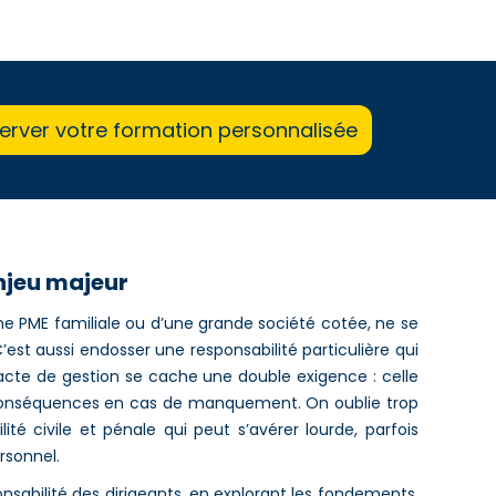
erver votre formation personnalisée
enjeu majeur
d’une PME familiale ou d’une grande société cotée, ne se
’est aussi endosser une responsabilité particulière qui
cte de gestion se cache une double exigence : celle
s conséquences en cas de manquement. On oublie trop
té civile et pénale qui peut s’avérer lourde, parfois
rsonnel.
sabilité des dirigeants, en explorant les fondements,