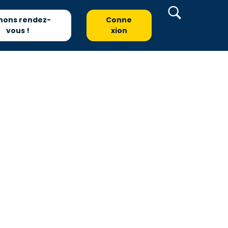
nons rendez-
Conne
vous !
xion