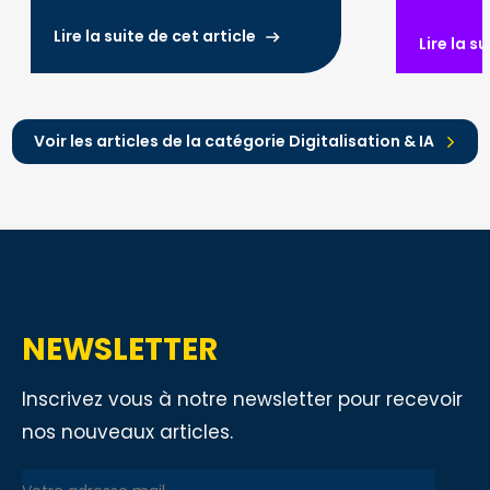
algorithmiques : ce que vous devez
automatise
savoir en 2026.
optimiser l
Lire la suite de cet article
Lire la s
renforcer l
Voir les articles de la catégorie Digitalisation & IA
NEWSLETTER
Inscrivez vous à notre newsletter pour recevoir
nos nouveaux articles.