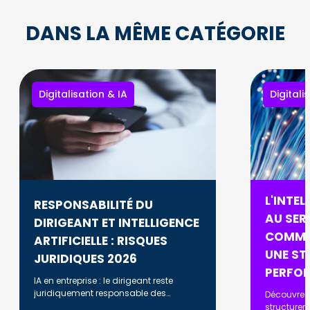
DANS LA MÊME CATÉGORIE
Digitalisation & IA
Digitali
L'INTEL
RESPONSABILITÉ DU
AU SERV
DIRIGEANT ET INTELLIGENCE
COMME
ARTIFICIELLE : RISQUES
UNE ST
JURIDIQUES 2026
PERFO
IA en entreprise : le dirigeant reste
juridiquement responsable des
Découvrez
décisions prises. RGPD, AI Act, biais
structurer