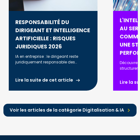
L'INTEL
RESPONSABILITÉ DU
AU SERV
DIRIGEANT ET INTELLIGENCE
COMME
ARTIFICIELLE : RISQUES
UNE ST
JURIDIQUES 2026
PERFO
IA en entreprise : le dirigeant reste
juridiquement responsable des
Découvrez
décisions prises. RGPD, AI Act, biais
structurer
algorithmiques : ce que vous devez
automatise
savoir en 2026.
optimiser l
Lire la suite de cet article
Lire la s
renforcer l
Voir les articles de la catégorie Digitalisation & IA