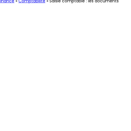
Finance
»
Comptabilité
»
Saisie comptable : les documents