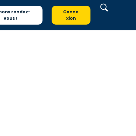
nons rendez-
Conne
vous !
xion