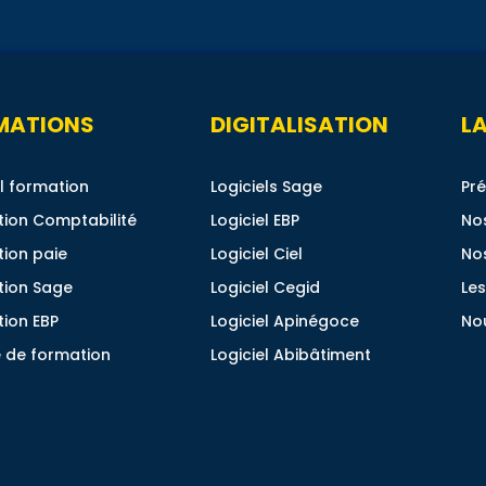
MATIONS
DIGITALISATION
LA
l formation
Logiciels Sage
Pré
ion Comptabilité
Logiciel EBP
No
ion paie
Logiciel Ciel
No
tion Sage
Logiciel Cegid
Les
ion EBP
Logiciel Apinégoce
No
 de formation
Logiciel Abibâtiment