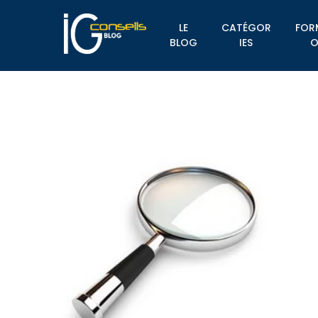
LE
CATÉGOR
FOR
BLOG
IES
O