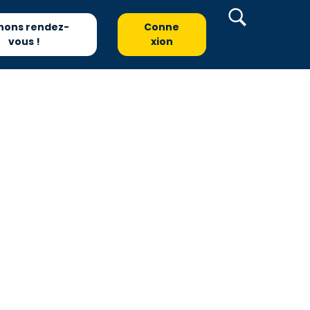
nons rendez-
Conne
vous !
xion