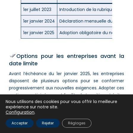
1er juillet 2023
Introduction de la rubrique « Montan
1er janvier 2024
Déclaration mensuelle du montant n
1er janvier 2025
Adoption obligatoire du nouveau mo
Options pour les entreprises avant la
date limite
Avant l’échéance du 1er janvier 2025, les entreprises
disposent de plusieurs options pour se conformer
progressivement aux nouvelles exigences. Adopter ces
pratiques anticipées peut faciliter la transition et éviter
Nous utilisons des cookies pour vous offrir la meilleure
les éventuels désagréments liés à une mise en
expérience sur notre site.
conformité précipitée.
Configuration
.
Utilisation volontaire du nouveau modèle :
Accepter
Rejeter
Réglages
Les entreprises peuvent choisir d’adopter dès