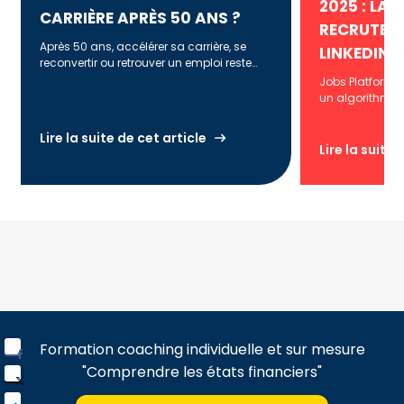
2025 : LA
CARRIÈRE APRÈS 50 ANS ?
RECRUTEM
Après 50 ans, accélérer sa carrière, se
LINKEDIN
reconvertir ou retrouver un emploi reste
non seulement possible, mais souvent
Jobs Platform 
stratégique. Ce […]
un algorithme 
réinventer le r
alternative inn
Lire la suite de cet article
Lire la suite 
Formation coaching individuelle et sur mesure
"Comprendre les états financiers"