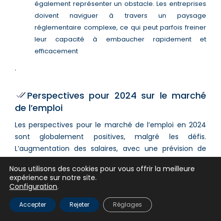
également représenter un obstacle. Les entreprises
doivent naviguer à travers un paysage
réglementaire complexe, ce qui peut parfois freiner
leur capacité à embaucher rapidement et
efficacement​
.
Perspectives pour 2024 sur le marché
de l’emploi
Les perspectives pour le marché de l’emploi en 2024
sont globalement positives, malgré les défis.
L’augmentation des salaires, avec une prévision de
hausse de 3,5 % pour l’année, devrait soutenir le
Nous utilisons des cookies pour vous offrir la meilleure
pouvoir d’achat des travailleurs et stimuler la
expérience sur notre site.
consommation​​. De plus, les initiatives
Configuration
.
gouvernementales pour soutenir la formation et
Accepter
Rejeter
Réglages
l’acquisition de compétences devraient aider à
combler le gap de compétences et améliorer