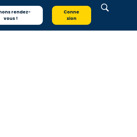
nons rendez-
Conne
vous !
xion