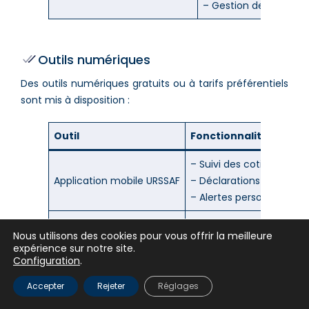
– Gestion de la relatio
Outils numériques
Des outils numériques gratuits ou à tarifs préférentiels
sont mis à disposition :
Outil
Fonctionnalités
– Suivi des cotisations 
Application mobile URSSAF
– Déclarations simplifié
– Alertes personnalisées
– Création de factures
Nous utilisons des cookies pour vous offrir la meilleure
Logiciel de facturation
– Suivi des paiements
expérience sur notre site.
– Gestion de la TVA
Configuration
.
– Modules de formation 
Accepter
Rejeter
Réglages
Plateforme de e-learning
– Ressources document