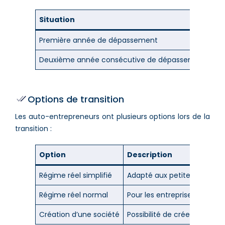
Situation
Pé
Première année de dépassement
Ma
Deuxième année consécutive de dépassement
Ma
Options de transition
Les auto-entrepreneurs ont plusieurs options lors de la
transition :
Option
Description
Régime réel simplifié
Adapté aux petites entrepri
Régime réel normal
Pour les entreprises plus 
Création d’une société
Possibilité de créer une EURL