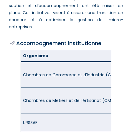
soutien et d’accompagnement ont été mises en
place. Ces initiatives visent à assurer une transition en
douceur et à optimiser la gestion des micro-
entreprises.
Accompagnement institutionnel
Organisme
Typ
– Sé
Chambres de Commerce et d’Industrie (CCI)
– Ate
– Co
– Fo
Chambres de Métiers et de l’Artisanat (CMA)
– Ac
– Aid
– We
URSSAF
– As