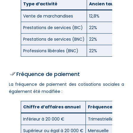
Type d’activité
Ancien taux
Nouv
Vente de marchandises
12,8%
12,3%
Prestations de services (BIC)
22%
21,2%
Prestations de services (BNC)
22%
21,1%
Professions libérales (BNC)
22%
21,1%
Fréquence de paiement
La fréquence de paiement des cotisations sociales a
également été modifiée :
Chiffre d’affaires annuel
Fréquence de paie
Inférieur à 20 000 €
Trimestrielle
Supérieur ou égal à 20 000 €
Mensuelle