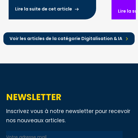
algorithmiques : ce que vous devez
automatise
savoir en 2026.
optimiser l
Lire la suite de cet article
Lire la s
renforcer l
Voir les articles de la catégorie Digitalisation & IA
NEWSLETTER
Inscrivez vous à notre newsletter pour recevoir
nos nouveaux articles.