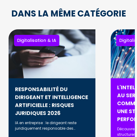
DANS LA MÊME CATÉGORIE
Digitalisation & IA
Digitali
L'INTEL
RESPONSABILITÉ DU
AU SERV
DIRIGEANT ET INTELLIGENCE
COMME
ARTIFICIELLE : RISQUES
UNE ST
JURIDIQUES 2026
PERFO
IA en entreprise : le dirigeant reste
juridiquement responsable des
Découvrez
décisions prises. RGPD, AI Act, biais
structurer