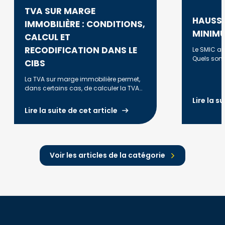
TVA SUR MARGE
HAUSSE
IMMOBILIÈRE : CONDITIONS,
MINIMU
CALCUL ET
RECODIFICATION DANS LE
Le SMIC a é
Quels sont
CIBS
évolution e
revalorisat
La TVA sur marge immobilière permet,
dans certains cas, de calculer la TVA
uniquement sur la marge réalisée lors
Lire la s
de la revente d'un bien. Découvrez les
Lire la suite de cet article
conditions d'application, la méthode
de calcul, les principales règles fiscales
et les évolutions liées à la
recodification dans le CIBS à compter
du 1er janvier 2027.
Voir les articles de la catégorie