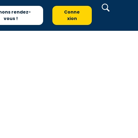
nons rendez-
Conne
vous !
xion