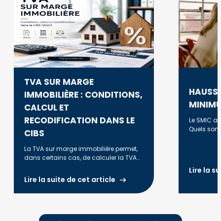
TVA SUR MARGE
HAUSSE
IMMOBILIÈRE : CONDITIONS,
MINIMU
CALCUL ET
RECODIFICATION DANS LE
Le SMIC a é
Quels sont
CIBS
évolution e
revalorisat
La TVA sur marge immobilière permet,
dans certains cas, de calculer la TVA
uniquement sur la marge réalisée lors
Lire la s
de la revente d'un bien. Découvrez les
Lire la suite de cet article
conditions d'application, la méthode
de calcul, les principales règles fiscales
et les évolutions liées à la
recodification dans le CIBS à compter
du 1er janvier 2027.