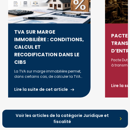
TVA SUR MARGE
PACTE 
IMMOBILIÈRE : CONDITIONS,
TRANS
CALCUL ET
D’ENTR
RECODIFICATION DANS LE
Pacte Dutr
CIBS
à transmett
avec 75% d
La TVA sur marge immobilière permet,
respectant
dans certains cas, de calculer la TVA
(durée, acti
uniquement sur la marge réalisée lors
Lire la s
de la revente d'un bien. Découvrez les
Lire la suite de cet article
conditions d'application, la méthode
de calcul, les principales règles fiscales
et les évolutions liées à la
recodification dans le CIBS à compter
du 1er janvier 2027.
Voir les articles de la catégorie Juridique et
fiscalité