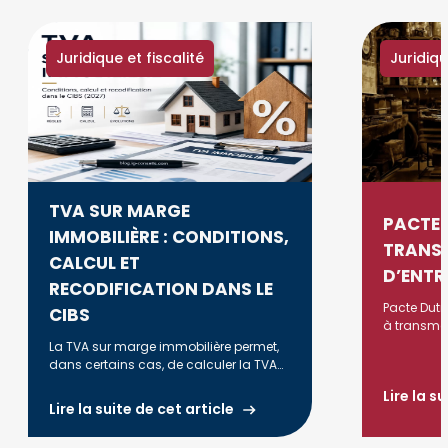
Juridique et fiscalité
Juridiqu
TVA SUR MARGE
PACTE 
IMMOBILIÈRE : CONDITIONS,
TRANS
CALCUL ET
D’ENTR
RECODIFICATION DANS LE
Pacte Dutr
CIBS
à transmett
avec 75% d
La TVA sur marge immobilière permet,
respectant
dans certains cas, de calculer la TVA
(durée, acti
uniquement sur la marge réalisée lors
Lire la s
de la revente d'un bien. Découvrez les
Lire la suite de cet article
conditions d'application, la méthode
de calcul, les principales règles fiscales