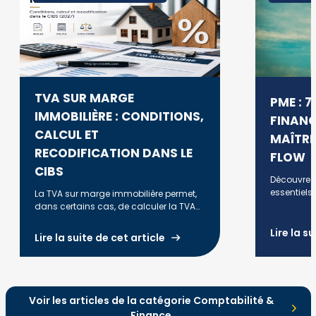
TVA SUR MARGE
PME : 
IMMOBILIÈRE : CONDITIONS,
FINANC
CALCUL ET
MAÎTRI
RECODIFICATION DANS LE
FLOW
CIBS
Découvrez 
essentiels 
La TVA sur marge immobilière permet,
PME et anti
dans certains cas, de calculer la TVA
trésorerie.
uniquement sur la marge réalisée lors
de la revente d'un bien. Découvrez les
Lire la s
Lire la suite de cet article
conditions d'application, la méthode
de calcul, les principales règles fiscales
et les évolutions liées à la
recodification dans le CIBS à compter
du 1er janvier 2027.
Voir les articles de la catégorie Comptabilité &
Finance