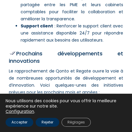
partagée entre les PME et leurs cabinets
comptables pour faciliter la collaboration et
améliorer la transparence.
Support client
: Renforcer le support client avec
une assistance disponible 24/7 pour répondre
rapidement aux besoins des utilisateurs.
Prochains développements et
innovations
Le rapprochement de Qonto et Regate ouvre la voie à
de nombreuses opportunités de développement et
d’innovation. Voici quelques-unes des initiatives
prévues pour les prochains mois et années :
Nous utilisons des cookies pour vous offrir la meilleure
1. Automatisation et intelligence artificielle
expérience sur notre site.
Configuration
.
Automatisation accrue
: Utiliser l’intelligence
artificielle pour automatiser encore plus de
Accepter
Rejeter
Réglages
processus comptables, réduisant ainsi les tâches