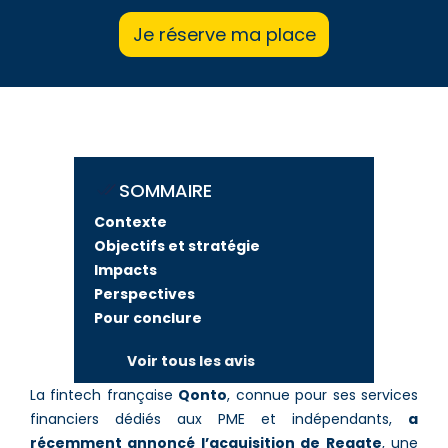
Je réserve ma place
SOMMAIRE
Contexte
Objectifs et stratégie
Impacts
Perspectives
Pour conclure
Voir tous les avis
La fintech française
Qonto
, connue pour ses services
financiers dédiés aux PME et indépendants,
a
récemment annoncé l’acquisition de Regate
, une