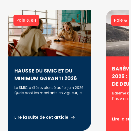
Paie & RH
Paie & 
BARÈME
HAUSSE DU SMIC ET DU
2026 : 
MINIMUM GARANTI 2026
DE DEU
Le SMIC a été revalorisé au 1er juin 2026.
Quels sont les montants en vigueur, leur
Barème kil
évolution et l'historique des
l’indemnit
revalorisations ?
2025, 2024
vous prop
différentes
Lire la suite de cet article
Lire la s