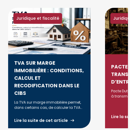
Juridique et fiscalité
Juridiqu
TVA SUR MARGE
PACTE 
IMMOBILIÈRE : CONDITIONS,
TRANS
CALCUL ET
D’ENTR
RECODIFICATION DANS LE
Pacte Dutr
CIBS
à transmett
avec 75% d
La TVA sur marge immobilière permet,
respectant
dans certains cas, de calculer la TVA
(durée, acti
uniquement sur la marge réalisée lors
Lire la s
de la revente d'un bien. Découvrez les
Lire la suite de cet article
conditions d'application, la méthode
de calcul, les principales règles fiscales