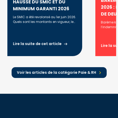
BARÈME
HAUSSE DU SMIC ET DU
2026 : 
MINIMUM GARANTI 2026
DE DEU
Le SMIC a été revalorisé au 1er juin 2026.
Quels sont les montants en vigueur, leur
Barème kil
évolution et l'historique des
l’indemnit
revalorisations ?
2025, 2024
vous prop
différentes
Lire la suite de cet article
Lire la s
Voir les articles de la catégorie Paie & RH