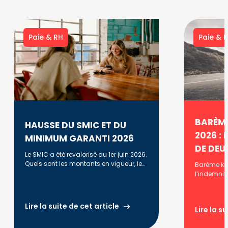
Paie & RH
Paie & 
BARÈME
HAUSSE DU SMIC ET DU
2026 : 
MINIMUM GARANTI 2026
DE DEU
Le SMIC a été revalorisé au 1er juin 2026.
Quels sont les montants en vigueur, leur
Barème kil
évolution et l'historique des
l’indemnit
revalorisations ?
2025, 2024
vous prop
différentes
Lire la suite de cet article
Lire la s