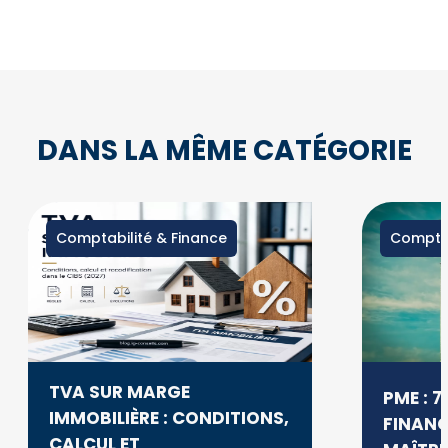
DANS LA MÊME CATÉGORIE
Comptabilité & Finance
Comptab
TVA SUR MARGE
PME : 
IMMOBILIÈRE : CONDITIONS,
FINANC
CALCUL ET