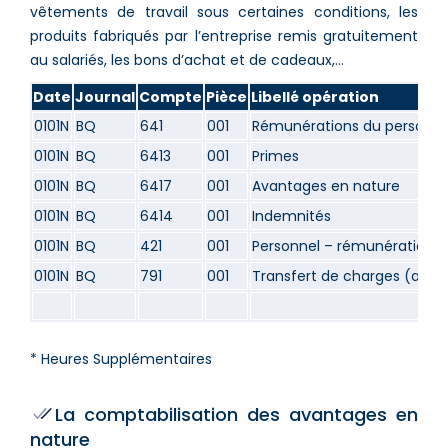
vêtements de travail sous certaines conditions, les
produits fabriqués par l’entreprise remis gratuitement
au salariés, les bons d’achat et de cadeaux,…
Date
Journal
Compte
Pièce
Libellé opération
0101N
BQ
641
001
Rémunérations du personnel
0101N
BQ
6413
001
Primes
0101N
BQ
6417
001
Avantages en nature
0101N
BQ
6414
001
Indemnités
0101N
BQ
421
001
Personnel – rémunérations 
0101N
BQ
791
001
Transfert de charges (avan
* Heures Supplémentaires
La comptabilisation des avantages en
nature