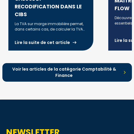
MAÎTRI
RECODIFICATION DANS LE
FLOW
CIBS
Découvrez 
essentiels 
La TVA sur marge immobilière permet,
PME et anti
dans certains cas, de calculer la TVA
trésorerie.
uniquement sur la marge réalisée lors
de la revente d'un bien. Découvrez les
Lire la s
Lire la suite de cet article
conditions d'application, la méthode
de calcul, les principales règles fiscales
et les évolutions liées à la
recodification dans le CIBS à compter
du 1er janvier 2027.
Voir les articles de la catégorie Comptabilité &
Finance
NEWSLETTER