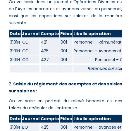
On va saisir dans un journal d’Opérations Diverses ou
de PAye les acomptes et avances versés au personnel,
ainsi que les oppositions sur salaires de la manière
suivante :
Date
Journal
Compte
Pièce
Libellé opération
3101N
OD
421
001
Personnel – Rémunérations
3101N
OD
425
001
Personnel – Avances et ac
3101N
OD
427
001
Personnel – Oppo
Retenues sur salaires
2.
Saisie du règlement des acomptes et des saisies
sur salaires :
On va saisir en partant du relevé bancaire ou des
talons du chéquier de l’entreprise.
Date
Journal
Compte
Pièce
Libellé opération
3101N
BQ
425
001
Personnel – avances et ac