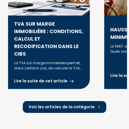
TVA SUR MARGE
HAUSSE
IMMOBILIÈRE : CONDITIONS,
MINIMU
CALCUL ET
RECODIFICATION DANS LE
Le SMIC a é
Quels sont
CIBS
évolution e
revalorisat
La TVA sur marge immobilière permet,
dans certains cas, de calculer la TVA
uniquement sur la marge réalisée lors
Lire la s
de la revente d'un bien. Découvrez les
Lire la suite de cet article
conditions d'application, la méthode
de calcul, les principales règles fiscales
et les évolutions liées à la
recodification dans le CIBS à compter
du 1er janvier 2027.
Voir les articles de la catégorie