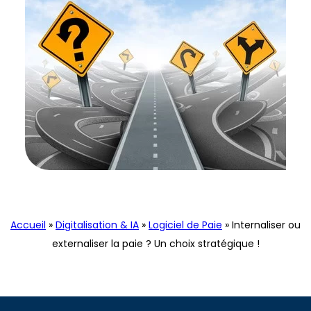
Logiciel de Paie
Paie
Accueil
»
Digitalisation & IA
»
Logiciel de Paie
»
Internaliser ou
externaliser la paie ? Un choix stratégique !